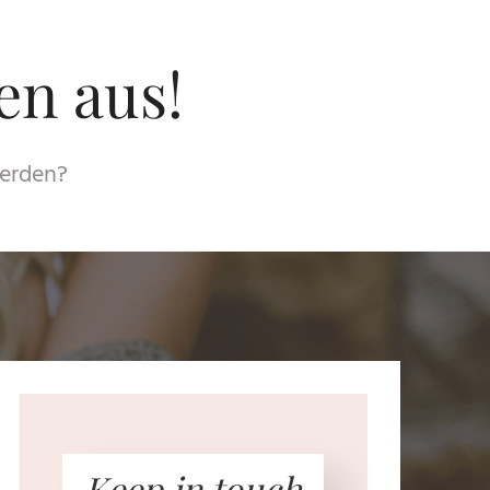
den aus!
werden?
Keep in touch